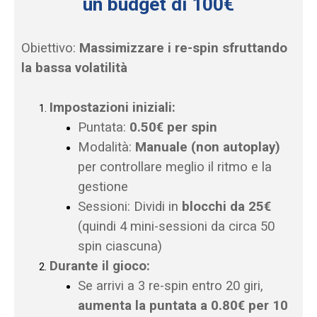
un budget di 100€
Obiettivo:
Massimizzare i re-spin sfruttando
la bassa volatilità
Impostazioni iniziali:
Puntata:
0.50€ per spin
Modalità:
Manuale (non autoplay)
per controllare meglio il ritmo e la
gestione
Sessioni: Dividi in
blocchi da 25€
(quindi 4 mini-sessioni da circa 50
spin ciascuna)
Durante il gioco:
Se arrivi a 3 re-spin entro 20 giri,
aumenta la puntata a 0.80€ per 10