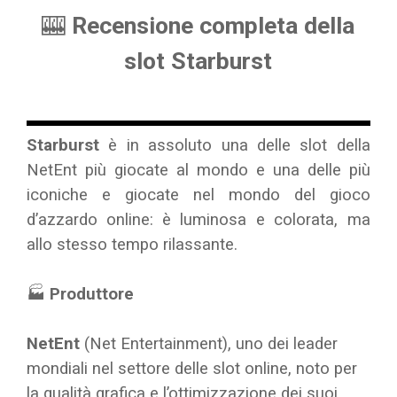
🎰
Recensione completa della
slot Starburst
Starburst
è in assoluto una delle slot della
NetEn
t più giocate al mondo e
una delle più
iconiche e giocate nel mondo del gioco
d’azzardo online:
è luminosa e colorata, ma
allo stesso tempo rilassante.
🏭
Produttore
NetEnt
(Net Entertainment), uno dei leader
mondiali nel settore delle slot online, noto per
la qualità grafica e l’ottimizzazione dei suoi