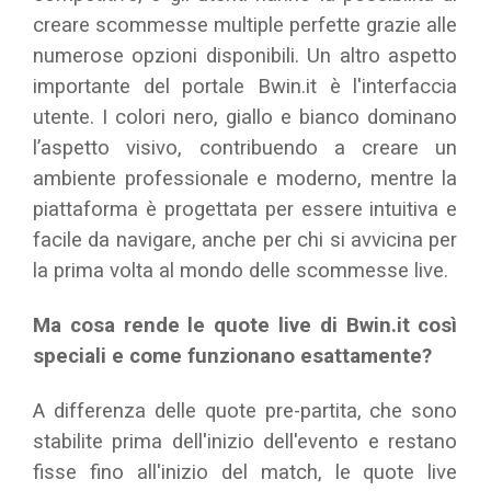
creare scommesse multiple perfette grazie alle
numerose opzioni disponibili.
Un altro aspetto
importante del portale Bwin.it è l'interfaccia
utente. I
colori nero, giallo e bianco dominano
l’aspetto visivo, contribuendo a creare un
ambiente professionale e moderno, mentre l
a
piattaforma è progettata per essere intuitiva e
facile da navigare, anche per chi si avvicina per
la prima volta al mondo delle scommesse live.
Ma cosa rende le quote live di Bwin.it così
speciali e come funzionano esattamente?
A differenza delle quote pre-partita, che sono
stabilite prima dell'inizio dell'evento e restano
fisse fino all'inizio del match, le quote live