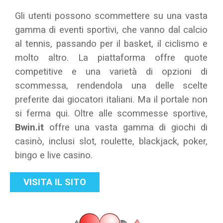
Gli utenti possono scommettere su una vasta
gamma di eventi sportivi, che vanno dal calcio
al tennis, passando per il basket, il ciclismo e
molto altro. La piattaforma offre quote
competitive e una varietà di opzioni di
scommessa, rendendola una delle scelte
preferite dai giocatori italiani.
Ma il portale non
si ferma qui. Oltre alle scommesse sportive,
Bwin.it
offre una vasta gamma di giochi di
casinò, inclusi slot, roulette, blackjack, poker,
bingo e live casino.
VISITA IL SITO