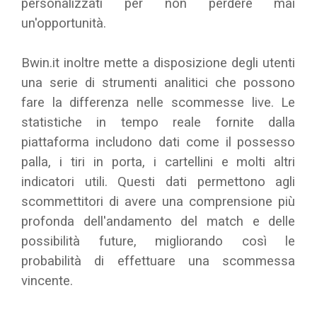
personalizzati per non perdere mai
un'opportunità.
Bwin.it inoltre mette a disposizione degli utenti
una serie di strumenti analitici che possono
fare la differenza nelle scommesse live. Le
statistiche in tempo reale fornite dalla
piattaforma includono dati come il possesso
palla, i tiri in porta, i cartellini e molti altri
indicatori utili. Questi dati permettono agli
scommettitori di avere una comprensione più
profonda dell'andamento del match e delle
possibilità future, migliorando così le
probabilità di effettuare una scommessa
vincente.