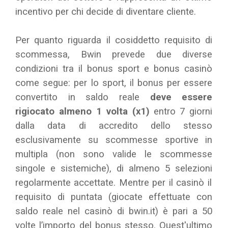
incentivo per chi decide di diventare cliente.
Per quanto riguarda il cosiddetto requisito di
scommessa, Bwin prevede due diverse
condizioni tra il bonus sport e bonus casinò
come segue: p
er lo sport, il bonus
per essere
convertito in saldo reale
deve essere
rigiocato
almeno 1 volta (x1)
entro 7 giorni
dalla data di accredito dello stesso
esclusivamente su scommesse sportive in
multipla (non sono valide le scommesse
singole e sistemiche),
di almeno 5 selezioni
regolarmente accettate. Mentre per il casinò il
requisito di puntata (giocate effettuate con
saldo reale nel casinò di bwin.it) è pari a 50
volte l’importo del bonus stesso. Quest'ultimo