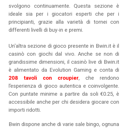
svolgono continuamente. Questa sezione è
ideale sia per i giocatori esperti che per i
principianti, grazie alla varietà di tornei con
differenti livelli di buy-in e premi.
Un'altra sezione di gioco presente in Bwin.it è il
casinò con giochi dal vivo. Anche se non di
grandissime dimensioni, i
l casinò live di Bwin.it
è alimentato da Evolution Gaming e conta di
208 tavoli con croupier
,
che rendono
l’esperienza di gioco autentica e coinvolgente.
Con puntate minime a partire da soli €0.25, è
accessibile anche per chi desidera giocare con
importi ridotti.
Bwin dispone anche di varie sale bingo, ognuna