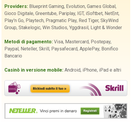
Providers
:
Blueprint Gaming, Evolution, Games Global,
Gioco Digitale, Greentube, Pariplay, IGT, iSoftbet, NetEnt,
Play'n Go, Playtech, Pragmatic Play, Red Tiger, SkyWind
Group, Stakelogic, Win Studios, Yggdrasil, Light & Wonder
Metodi di pagamento:
Visa, Mastercard,
Postepay,
Paypal, Neteller, Skrill, Paysafecard, ApplePay, Bonifico
Bancario
C
asinò in versione mobile:
Android, iPhone, iPad e altri