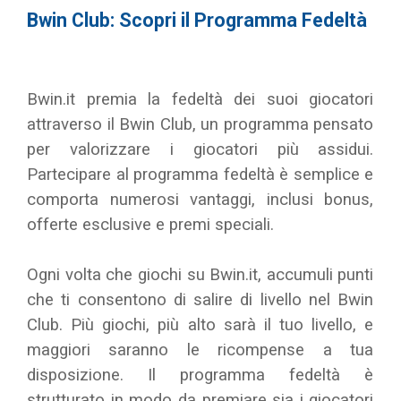
Bwin Club: Scopri il Programma Fedeltà
Bwin.it premia la fedeltà dei suoi giocatori
attraverso il Bwin Club, un programma pensato
per valorizzare i giocatori più assidui.
Partecipare al programma fedeltà è semplice e
comporta numerosi vantaggi, inclusi bonus,
offerte esclusive e premi speciali.
Ogni volta che giochi su Bwin.it, accumuli punti
che ti consentono di salire di livello nel Bwin
Club. Più giochi, più alto sarà il tuo livello, e
maggiori saranno le ricompense a tua
disposizione. Il programma fedeltà è
strutturato in modo da premiare sia i giocatori