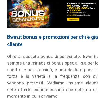
Bwin.it bonus e promozioni per chi è già
cliente
Oltre ai suddetti bonus di benvenuto, Bwin ha
sempre una miriade di bonus speciali sia per lo
sport che per il casinò, e uno dei loro punti di
forza
è la varietà e la frequenza con cui
vengono proposti.
Vediamo insieme alcune
delle offerte più interessanti che notiamo nel
momento in cui scriviamo.