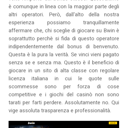
è comunque in linea con la maggior parte degli
altri operatori. Però, dall'alto della nostra
esperienza possiamo tranquillamente
affermare che, chi sceglie di giocare su Bwin è
soprattutto perchè si fida di questo operatore
indipendentemente dal bonus di benvenuto.
Questa è la pura
la verità. Se vinci vieni pagato
senza se e senza ma. Questo è il beneficio di
giocare in un sito di alta classe con regolare
licenza italiana in cui le quote sulle
scommesse sono per forza di cose
competitive e i giochi del casinò non sono
tarati per farti perdere. Assolutamente no. Qui
vige assoluta trasparenza e professionalità.