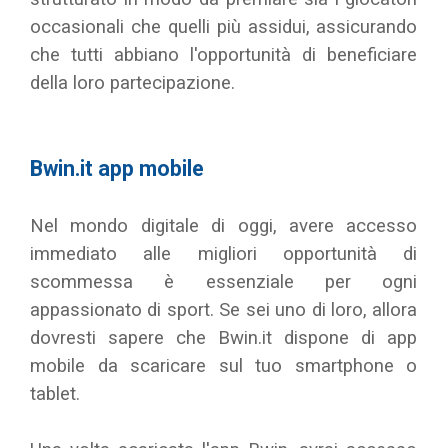
occasionali che quelli più assidui, assicurando
che tutti abbiano l'opportunità di beneficiare
della loro partecipazione.
Bwin.it app mobile
Nel mondo digitale di oggi, avere accesso
immediato alle migliori opportunità di
scommessa è essenziale per ogni
appassionato di sport. Se sei uno di loro, allora
dovresti sapere che Bwin.it dispone di app
mobile da scaricare sul tuo
smartphone o
tablet.