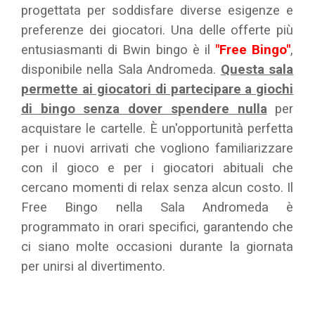
progettata per soddisfare diverse esigenze e
preferenze dei giocatori.
Una delle offerte più
entusiasmanti di Bwin bingo è il
"Free Bingo"
,
disponibile nella Sala Andromeda.
Questa sala
permette ai giocatori di partecipare a giochi
di bingo senza dover spendere nulla
per
acquistare le cartelle. È un'opportunità perfetta
per i nuovi arrivati che vogliono familiarizzare
con il gioco e per i giocatori abituali che
cercano momenti di relax senza alcun costo.
Il
Free Bingo nella Sala Andromeda è
programmato in orari specifici, garantendo che
ci siano molte occasioni durante la giornata
per unirsi al divertimento.