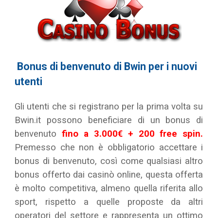
Bonus di benvenuto di Bwin
per i nuovi
utenti
Gli utenti che si registrano per la prima volta su
Bwin.it possono beneficiare di un bonus di
benvenuto
fino a 3.000€ + 200 free spin.
Premesso che non è obbligatorio accettare i
bonus di benvenuto, così come qualsiasi altro
bonus offerto dai casinò online, questa offerta
è molto competitiva, almeno quella riferita allo
sport, rispetto a quelle proposte da altri
operatori del settore e rappresenta un ottimo