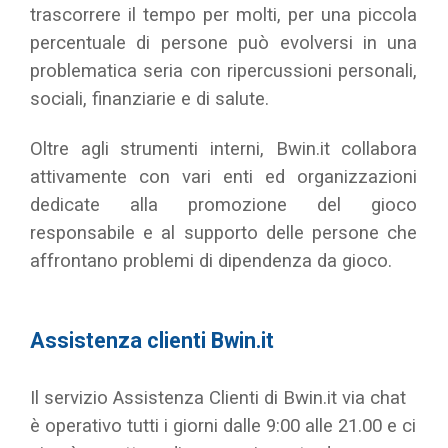
trascorrere il tempo per molti, per una piccola
percentuale di persone può evolversi in una
problematica seria con ripercussioni personali,
sociali, finanziarie e di salute.
Oltre agli strumenti interni, Bwin.it collabora
attivamente con vari enti ed organizzazioni
dedicate alla promozione del gioco
responsabile e al supporto delle persone che
affrontano problemi di dipendenza da gioco.
Assistenza clienti Bwin.it
Il servizio Assistenza Clienti di Bwin.it via chat
è operativo tutti i giorni dalle 9:00 alle 21.00 e ci