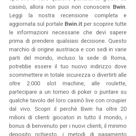
casinò, allora non puoi non conoscere
Bwin
.
Leggi la nostra recensione completa e
aggiornata sul portale
Bwin.it
per scoprire tutte
le informazioni necessarie che devi sapere
prima di prendere qualsiasi decisione. Questo
marchio di origine austriaca e con sedi in varie
parti del mondo, incluso la sede di Roma,
potrebbe essere il tuo nuovo indirizzo dove
scommettere in totale sicurezza o divertirti alle
oltre 2.000 slot machine, alle roulette,
partecipare a un torneo di poker o puntare su
qualche tavolo del loro casinò live con croupier
dal vivo. Scopri il perchè Bwin ha oltre 20
milioni di clienti giocatori in tutto il mondo, i
bonus di benvenuto per i nuovi clienti, il minimo
deposito richiesto, i metodi di pagamento