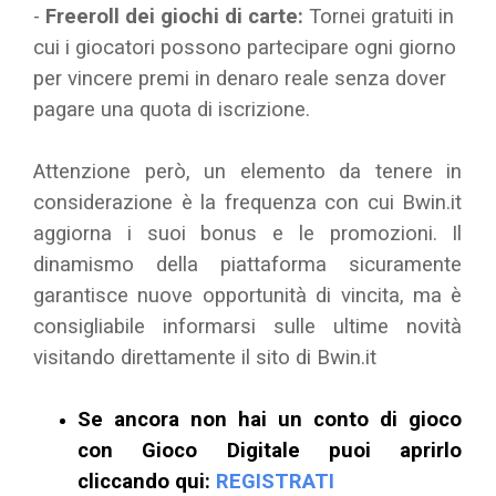
-
Freeroll dei giochi di carte:
Tornei gratuiti in
cui i giocatori possono partecipare ogni giorno
per vincere premi in denaro reale senza dover
pagare una quota di iscrizione.
Attenzione però, u
n elemento da tenere in
considerazione è la frequenza con cui Bwin.it
aggiorna i suoi bonus e le promozioni. Il
dinamismo della piattaforma sicuramente
garantisce nuove opportunità di vincita, ma è
consigliabile informarsi sulle ultime novità
visitando
direttamente il sito di Bwin.it
Se ancora non hai un conto di gioco
con Gioco Digitale puoi aprirlo
cliccando qui:
REGISTRATI