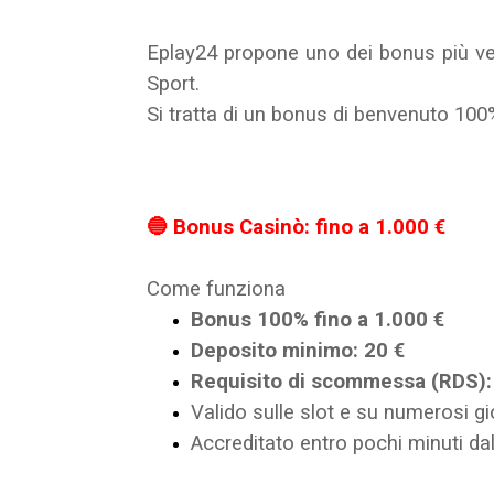
Eplay24 propone uno dei bonus più vers
Sport.
Si tratta di un bonus di benvenuto 100% 
🔵 Bonus Casinò: fino a 1.000 €
Come funziona
Bonus 100% fino a 1.000 €
Deposito minimo: 20 €
Requisito di scommessa (RDS):
Valido sulle slot e su numerosi g
Accreditato entro pochi minuti da