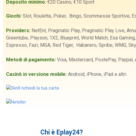
Deposito minimo:
€20 Casino, €10 Sport
Giochi:
Slot, Roulette, Poker, Bingo, Scommesse Sportive, Esp
Providers
:
NetEnt, Pragmatic Play, Pragmatic Play Live, Amus
Greentube, Playson, 1X2, Blueprint, World Match, Esa Gaming,
Espresso, Fazi, MGA, Red Tiger, Habanero, Spribe, WMG, Skyw
Metodi di pagamento:
Visa, Mastercard, PostePay, Paypal, 
C
asinò in versione mobile:
Android, iPhone, iPad e altri
Chi è Eplay24
?