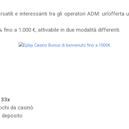
atili e interessanti tra gli ope
ra
tori ADM: un’offerta u
fino a 1.000 €, attivabile in due modalità differenti.
 33x
iochi da casinò
l deposito