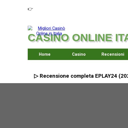
Vai ai contenuti
👉
Il portale di informazione sul gioco online legale in It
CASINO ONLINE IT
Home
Casino
Recensioni
▼
▷ Recensione completa EPLAY24 (202