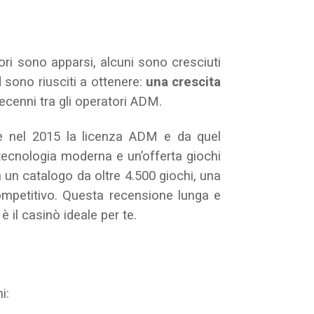
ori sono apparsi, alcuni sono cresciuti
sono riusciti a ottenere:
una crescita
decenni tra gli operatori ADM.
e nel
2015
la
licenza ADM
e da quel
 tecnologia moderna e un’offerta giochi
n un catalogo da
oltre 4.500 giochi
, una
mpetitivo.
Questa recensione lunga e
 il casinò ideale per te.
i: