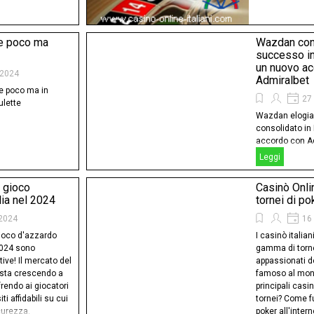
re poco ma
Wazdan cons
successo in 
un nuovo a
 2024
Admiralbet
re poco ma in
27 
ulette
Wazdan elogia
consolidato in 
accordo con Ad
Leggi
 gioco
Casinò Onlin
lia nel 2024
tornei di po
2024
16 
gioco d'azzardo
I casinò italia
 2024 sono
gamma di tornei
ve! Il mercato del
appassionati de
 sta crescendo a
famoso al mond
rendo ai giocatori
principali casi
ti affidabili su cui
tornei? Come fu
icurezza.
poker all'inter