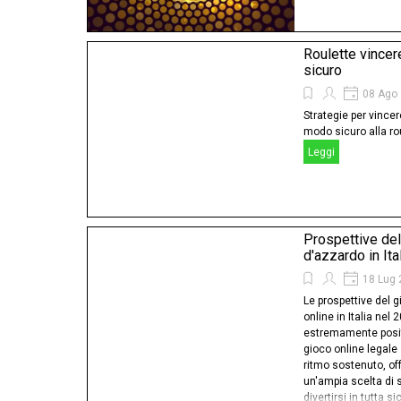
Roulette vince
sicuro
08 Ago
Strategie per vince
modo sicuro alla ro
Leggi
Prospettive del
d'azzardo in Ita
18 Lug 
Le prospettive del 
online in Italia nel
estremamente positi
gioco online legale
ritmo sostenuto, off
un'ampia scelta di si
divertirsi in tutta s