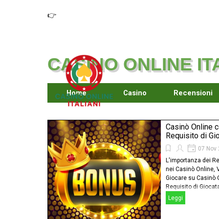
Vai ai contenuti
👉
Il portale di informazione sul gioco online legale in It
CASINO ONLINE IT
Home
Casino
Recensioni
▼
Casinò Online 
Requisito di Gi
07 Nov 
L'importanza dei Re
nei Casinò Online, 
Giocare su Casinò 
Requisito di Giocat
Leggi